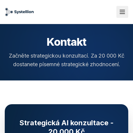
Přeskočit na obsah
Kontakt
Začněte strategickou konzultací. Za 20 000 Kč
dostanete písemné strategické zhodnocení.
Strategická AI konzultace -
20 000 Kč