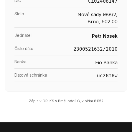
DIČ
CZ02408147
Sídlo
Nové sady 988/2,
Brno, 602 00
Jednatel
Petr Nosek
Číslo účtu
2300521632/2010
Banka
Fio Banka
Datová schránka
ucz8f8w
Zápis v OR: KS v Brně, oddíl C, vložka 81152