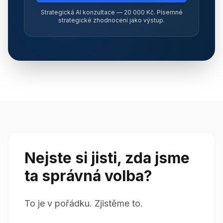
Strategická AI konzultace — 20 000 Kč. Písemné
strategické zhodnocení jako výstup.
Nejste si jisti, zda jsme
ta správná volba?
To je v pořádku. Zjistěme to.