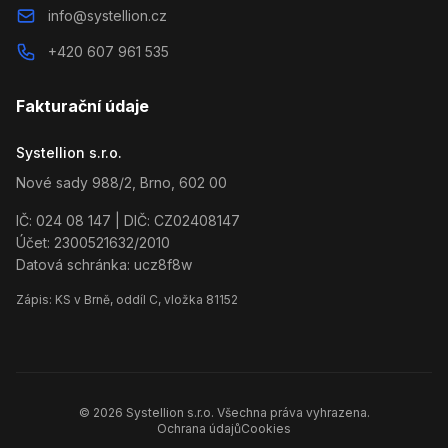
info@systellion.cz
+420 607 961 535
Fakturační údaje
Systellion s.r.o.
Nové sady 988/2, Brno, 602 00
IČ: 024 08 147 | DIČ: CZ02408147
Účet: 2300521632/2010
Datová schránka: ucz8f8w
Zápis: KS v Brně, oddíl C, vložka 81152
© 2026 Systellion s.r.o. Všechna práva vyhrazena.
Ochrana údajů
Cookies